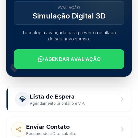
AVALIAÇÃO
Simulação Digital 3D
Tecnologia avançada para prever o resultado
do seu novo sorriso.
AGENDAR AVALIAÇÃO
Lista de Espera
💎
Agendamento prioritário e VIP.
Enviar Contato
Recomende a Dra. Isabella.